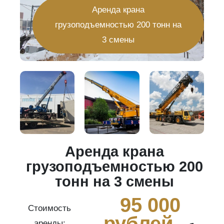
Аренда крана
грузоподъемностью 200 тонн на
3 смены
Аренда крана
20
грузоподъемностью 200
тонн на 3 смены
0
95 000
Стоимость
рублей
аренды: