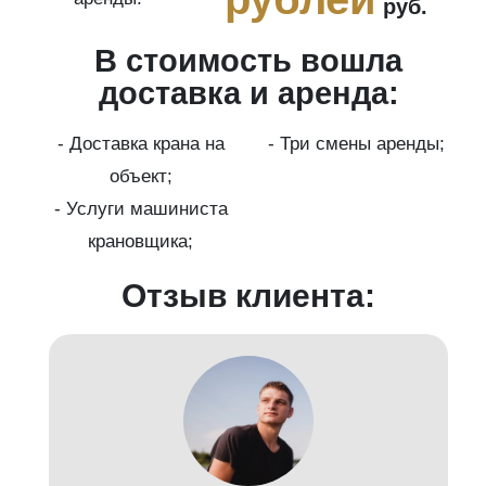
руб.
В стоимость вошла
ги
доставка и аренда:
- Доставка крана на
- Три смены аренды;
бот
объект;
й;
- Услуги машиниста
крановщика;
-
Отзыв клиента: