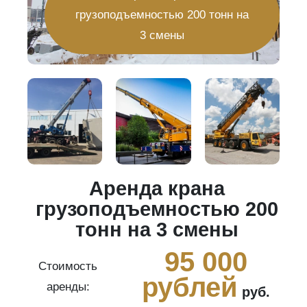
грузоподъемностью 200 тонн на
3 смены
Аренда крана
20
грузоподъемностью 200
тонн на 3 смены
0
95 000
Стоимость
рублей
аренды:
руб.