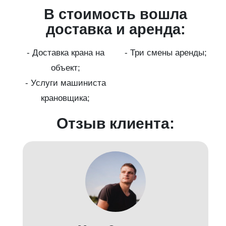
В стоимость вошла
ги
доставка и аренда:
- Доставка крана на
- Три смены аренды;
бот
объект;
й;
- Услуги машиниста
крановщика;
-
Отзыв клиента: