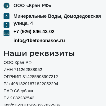
ООО «Кран-РФ»
,
Минеральные Воды
Домодедовская
улица, 4
+7 (926) 846-43-02
info@1betononasos.ru
Наши реквизиты
ООО Кран-РФ
ИНН 711262888952
ОГРНИП 314285598997212
Р/с 49818291871822052294
ПАО Сбербанк
БИК 082282542
Кор/с 3220189598527822936