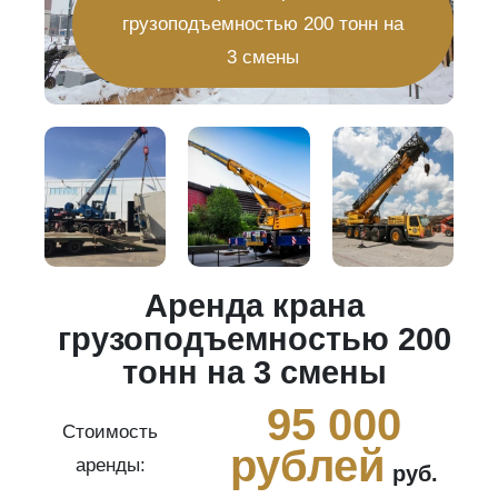
грузоподъемностью 200 тонн на
3 смены
Аренда крана
20
грузоподъемностью 200
тонн на 3 смены
0
95 000
Стоимость
рублей
аренды:
руб.