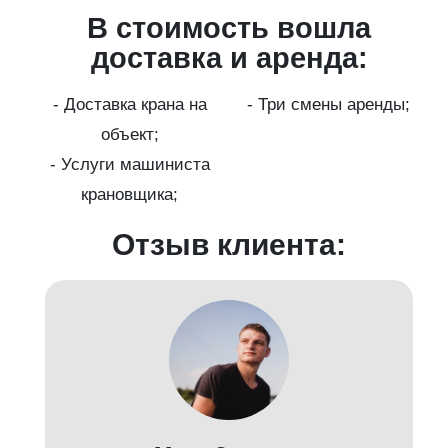
В стоимость вошла
ги
доставка и аренда:
- Доставка крана на
- Три смены аренды;
бот
объект;
й;
- Услуги машиниста
крановщика;
-
Отзыв клиента: